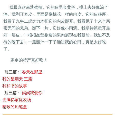
我最喜欢皋泄蜜柚。它的皮呈金黄色，摸上去好像涂了
油。我剥开表皮，里面是像棉花一样的内皮。它的皮很厚，
我费了九牛二虎之力才把它的内皮掰开。我看见了十来个亲
密无间的兄弟。掰下一片，它好像小雨滴。我期待第拨开最
好一层皮，一根根晶莹剔透的果肉展现在我眼前。我迫不及
待的咬下去，一股甜汁一下子涌进我的心田，真是太好吃
了。
家乡的特产真好吃！
前三篇
：
春天在那里
我的星期天 三篇
我和书的故事
后三篇
：
妈妈我爱你
去沣亿家庭农场
精致的铅笔盒