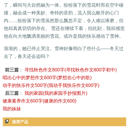
了，瞬间与大自然融为一体。纷纷落下的雪花时而在空中碰
撞，融会成一种美妙、奇特的音韵，流入我么敞开的心门
内……纷纷落下的雪虽然那么飘忽不定，令人难以琢磨，但
他却真真切切的存在。 雪还在继续下着，但此刻，我却感觉
他在向大地飘洒美丽的雪花。或许是我的快乐感动了雪神。
渐渐的，她已停止哭泣。雪神好像明白了些什么——冬天过
去了，春天还会远吗？
前三篇
：
寻找秋色作文800字(寻找秋色作文800字初中)
唱出心中的梦想作文600字(梦想在心中的歌)
动手的快乐作文500字(我动手我快乐作文600字)
后三篇
：
我的家园(我的家园手抄报图片)
健康素养作文600字(健康的作文600)
我的妹妹
推荐产品