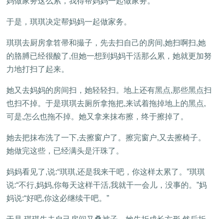
妈做家务这么累，我得帮妈妈一起做家务。
于是，琪琪决定帮妈妈一起做家务。
琪琪去厨房拿笤帚和撮子，先去扫自己的房间,她扫啊扫,她
的胳膊已经很酸了,但她一想到妈妈干活那么累，她就更加努
力地打扫了起来。
她又去妈妈的房间扫，她轻轻扫。地上还有黑点,那些黑点扫
也扫不掉。于是琪琪去厕所拿拖把,来试着拖掉地上的黑点,
可是,怎么也拖不掉。她又拿来抹布擦，终于擦掉了。
她去把抹布洗了一下,去擦窗户了。擦完窗户,又去擦椅子。
她做完这些，已经满头是汗珠了。
妈妈看见了,说:“琪琪,还是我来干吧，你这样太累了。”琪琪
说:“不行,妈妈,你每天这样干活,我就干一会儿，没事的。”妈
妈说:“好吧,你这必继续干吧。”