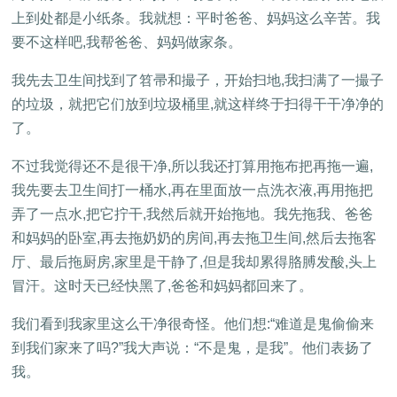
上到处都是小纸条。我就想：平时爸爸、妈妈这么辛苦。我
要不这样吧,我帮爸爸、妈妈做家条。
我先去卫生间找到了笤帚和撮子，开始扫地,我扫满了一撮子
的垃圾，就把它们放到垃圾桶里,就这样终于扫得干干净净的
了。
不过我觉得还不是很干净,所以我还打算用拖布把再拖一遍,
我先要去卫生间打一桶水,再在里面放一点洗衣液,再用拖把
弄了一点水,把它拧干,我然后就开始拖地。我先拖我、爸爸
和妈妈的卧室,再去拖奶奶的房间,再去拖卫生间,然后去拖客
厅、最后拖厨房,家里是干静了,但是我却累得胳膊发酸,头上
冒汗。这时天已经快黑了,爸爸和妈妈都回来了。
我们看到我家里这么干净很奇怪。他们想:“难道是鬼偷偷来
到我们家来了吗?”我大声说：“不是鬼，是我”。他们表扬了
我。