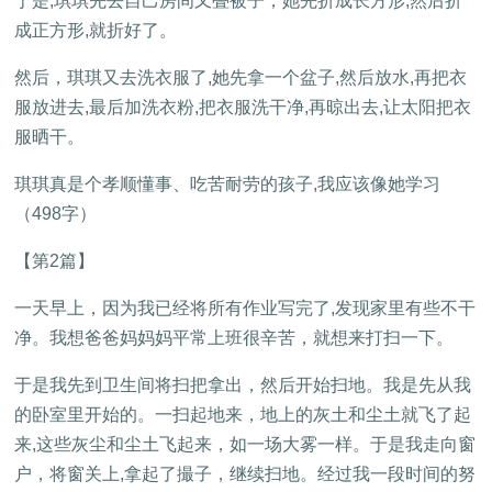
于是,琪琪先去自己房间又叠被子，她先折成长方形,然后折
成正方形,就折好了。
然后，琪琪又去洗衣服了,她先拿一个盆子,然后放水,再把衣
服放进去,最后加洗衣粉,把衣服洗干净,再晾出去,让太阳把衣
服晒干。
琪琪真是个孝顺懂事、吃苦耐劳的孩子,我应该像她学习
（498字）
【第2篇】
一天早上，因为我已经将所有作业写完了,发现家里有些不干
净。我想爸爸妈妈妈平常上班很辛苦，就想来打扫一下。
于是我先到卫生间将扫把拿出，然后开始扫地。我是先从我
的卧室里开始的。一扫起地来，地上的灰土和尘土就飞了起
来,这些灰尘和尘土飞起来，如一场大雾一样。于是我走向窗
户，将窗关上,拿起了撮子，继续扫地。经过我一段时间的努